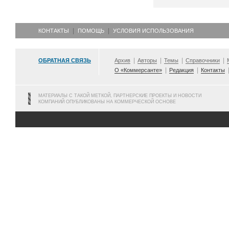
КОНТАКТЫ
ПОМОЩЬ
УСЛОВИЯ ИСПОЛЬЗОВАНИЯ
ОБРАТНАЯ СВЯЗЬ
Архив
Авторы
Темы
Справочники
О «Коммерсанте»
Редакция
Контакты
МАТЕРИАЛЫ С ТАКОЙ МЕТКОЙ, ПАРТНЕРСКИЕ ПРОЕКТЫ И НОВОСТИ
КОМПАНИЙ ОПУБЛИКОВАНЫ НА КОММЕРЧЕСКОЙ ОСНОВЕ