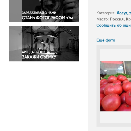
Правосудие
Происшествия и конфликты
Категория:
Досуг, 
Религия
Место:
Россия, Кр
Сообщить об оши
Светская жизнь
Спорт
Ещё фото
Экология
Экономика и бизнес