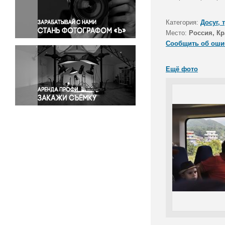
Правосудие
Происшествия и конфликты
Категория:
Досуг, 
Религия
Место:
Россия, Кр
Сообщить об оши
Светская жизнь
Спорт
Ещё фото
Экология
Экономика и бизнес