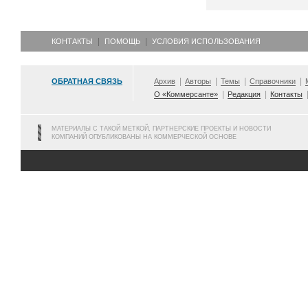
КОНТАКТЫ
ПОМОЩЬ
УСЛОВИЯ ИСПОЛЬЗОВАНИЯ
ОБРАТНАЯ СВЯЗЬ
Архив
Авторы
Темы
Справочники
О «Коммерсанте»
Редакция
Контакты
МАТЕРИАЛЫ С ТАКОЙ МЕТКОЙ, ПАРТНЕРСКИЕ ПРОЕКТЫ И НОВОСТИ
КОМПАНИЙ ОПУБЛИКОВАНЫ НА КОММЕРЧЕСКОЙ ОСНОВЕ