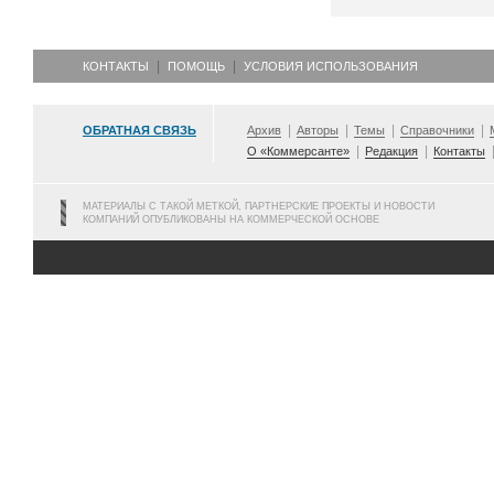
КОНТАКТЫ
ПОМОЩЬ
УСЛОВИЯ ИСПОЛЬЗОВАНИЯ
ОБРАТНАЯ СВЯЗЬ
Архив
Авторы
Темы
Справочники
О «Коммерсанте»
Редакция
Контакты
МАТЕРИАЛЫ С ТАКОЙ МЕТКОЙ, ПАРТНЕРСКИЕ ПРОЕКТЫ И НОВОСТИ
КОМПАНИЙ ОПУБЛИКОВАНЫ НА КОММЕРЧЕСКОЙ ОСНОВЕ