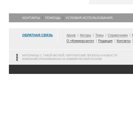
КОНТАКТЫ
ПОМОЩЬ
УСЛОВИЯ ИСПОЛЬЗОВАНИЯ
ОБРАТНАЯ СВЯЗЬ
Архив
Авторы
Темы
Справочники
О «Коммерсанте»
Редакция
Контакты
МАТЕРИАЛЫ С ТАКОЙ МЕТКОЙ, ПАРТНЕРСКИЕ ПРОЕКТЫ И НОВОСТИ
КОМПАНИЙ ОПУБЛИКОВАНЫ НА КОММЕРЧЕСКОЙ ОСНОВЕ