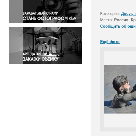
Правосудие
Происшествия и конфликты
Категория:
Досуг, 
Религия
Место:
Россия, Кр
Сообщить об оши
Светская жизнь
Спорт
Ещё фото
Экология
Экономика и бизнес