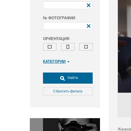
№ ФОТОГРАФИИ
ОРИЕНТАЦИЯ
КАТЕГОРИИ
Армия и ВПК
Досуг, туризм и отдых
Найти
Культура
Медицина
Сбросить фильтр
Наука
Образование
Общество
Окружающая среда
Политика
Жанров