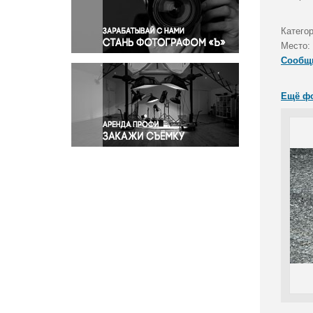
Правосудие
Происшествия и конфликты
Катего
Религия
Место:
Сообщ
Светская жизнь
Спорт
Ещё ф
Экология
Экономика и бизнес