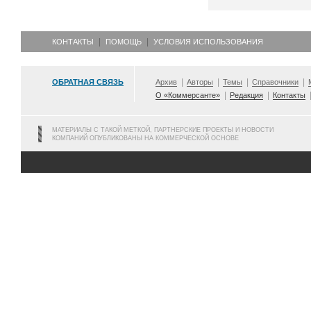
КОНТАКТЫ
ПОМОЩЬ
УСЛОВИЯ ИСПОЛЬЗОВАНИЯ
ОБРАТНАЯ СВЯЗЬ
Архив
Авторы
Темы
Справочники
О «Коммерсанте»
Редакция
Контакты
МАТЕРИАЛЫ С ТАКОЙ МЕТКОЙ, ПАРТНЕРСКИЕ ПРОЕКТЫ И НОВОСТИ
КОМПАНИЙ ОПУБЛИКОВАНЫ НА КОММЕРЧЕСКОЙ ОСНОВЕ