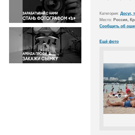
Правосудие
Происшествия и конфликты
Категория:
Досуг, 
Религия
Место:
Россия, Кр
Сообщить об оши
Светская жизнь
Спорт
Ещё фото
Экология
Экономика и бизнес