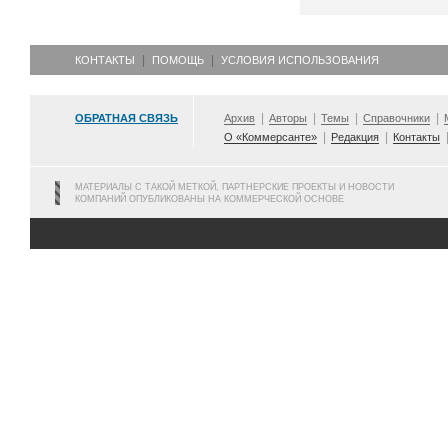
КОНТАКТЫ
ПОМОЩЬ
УСЛОВИЯ ИСПОЛЬЗОВАНИЯ
ОБРАТНАЯ СВЯЗЬ
Архив
Авторы
Темы
Справочники
О «Коммерсанте»
Редакция
Контакты
МАТЕРИАЛЫ С ТАКОЙ МЕТКОЙ, ПАРТНЕРСКИЕ ПРОЕКТЫ И НОВОСТИ
КОМПАНИЙ ОПУБЛИКОВАНЫ НА КОММЕРЧЕСКОЙ ОСНОВЕ