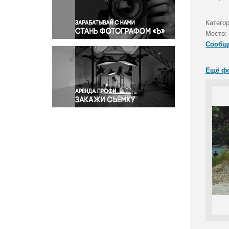
Правосудие
Происшествия и конфликты
Катего
Религия
Место:
Сообщ
Светская жизнь
Спорт
Ещё ф
Экология
Экономика и бизнес