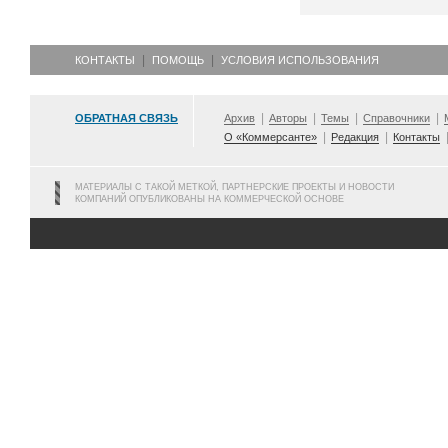
КОНТАКТЫ
ПОМОЩЬ
УСЛОВИЯ ИСПОЛЬЗОВАНИЯ
ОБРАТНАЯ СВЯЗЬ
Архив
Авторы
Темы
Справочники
О «Коммерсанте»
Редакция
Контакты
МАТЕРИАЛЫ С ТАКОЙ МЕТКОЙ, ПАРТНЕРСКИЕ ПРОЕКТЫ И НОВОСТИ
КОМПАНИЙ ОПУБЛИКОВАНЫ НА КОММЕРЧЕСКОЙ ОСНОВЕ