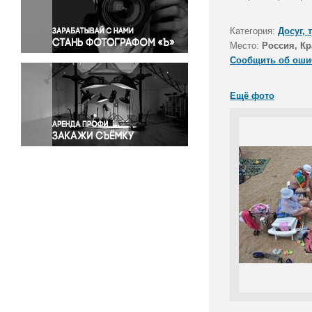
Правосудие
Происшествия и конфликты
Категория:
Досуг, 
Религия
Место:
Россия, Кр
Сообщить об оши
Светская жизнь
Спорт
Ещё фото
Экология
Экономика и бизнес