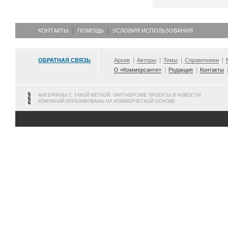
КОНТАКТЫ
ПОМОЩЬ
УСЛОВИЯ ИСПОЛЬЗОВАНИЯ
ОБРАТНАЯ СВЯЗЬ
Архив
Авторы
Темы
Справочники
О «Коммерсанте»
Редакция
Контакты
МАТЕРИАЛЫ С ТАКОЙ МЕТКОЙ, ПАРТНЕРСКИЕ ПРОЕКТЫ И НОВОСТИ
КОМПАНИЙ ОПУБЛИКОВАНЫ НА КОММЕРЧЕСКОЙ ОСНОВЕ