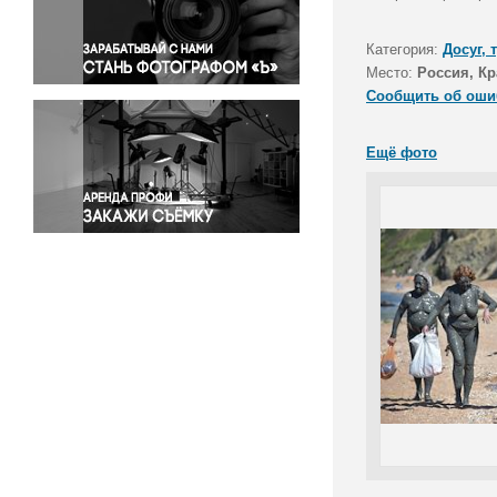
Правосудие
Происшествия и конфликты
Категория:
Досуг, 
Религия
Место:
Россия, Кр
Сообщить об оши
Светская жизнь
Спорт
Ещё фото
Экология
Экономика и бизнес