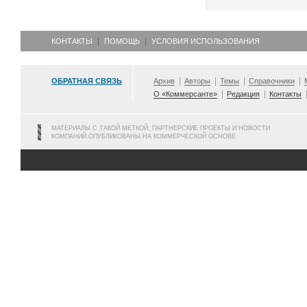
КОНТАКТЫ
ПОМОЩЬ
УСЛОВИЯ ИСПОЛЬЗОВАНИЯ
ОБРАТНАЯ СВЯЗЬ
Архив
Авторы
Темы
Справочники
О «Коммерсанте»
Редакция
Контакты
МАТЕРИАЛЫ С ТАКОЙ МЕТКОЙ, ПАРТНЕРСКИЕ ПРОЕКТЫ И НОВОСТИ
КОМПАНИЙ ОПУБЛИКОВАНЫ НА КОММЕРЧЕСКОЙ ОСНОВЕ