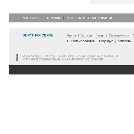
КОНТАКТЫ
ПОМОЩЬ
УСЛОВИЯ ИСПОЛЬЗОВАНИЯ
ОБРАТНАЯ СВЯЗЬ
Архив
Авторы
Темы
Справочники
О «Коммерсанте»
Редакция
Контакты
МАТЕРИАЛЫ С ТАКОЙ МЕТКОЙ, ПАРТНЕРСКИЕ ПРОЕКТЫ И НОВОСТИ
КОМПАНИЙ ОПУБЛИКОВАНЫ НА КОММЕРЧЕСКОЙ ОСНОВЕ