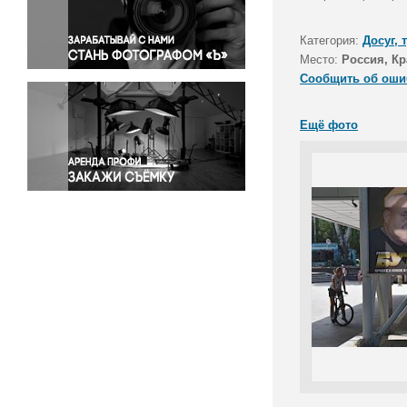
Правосудие
Происшествия и конфликты
Категория:
Досуг, 
Религия
Место:
Россия, Кр
Сообщить об оши
Светская жизнь
Спорт
Ещё фото
Экология
Экономика и бизнес