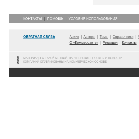
КОНТАКТЫ
ПОМОЩЬ
УСЛОВИЯ ИСПОЛЬЗОВАНИЯ
ОБРАТНАЯ СВЯЗЬ
Архив
Авторы
Темы
Справочники
О «Коммерсанте»
Редакция
Контакты
МАТЕРИАЛЫ С ТАКОЙ МЕТКОЙ, ПАРТНЕРСКИЕ ПРОЕКТЫ И НОВОСТИ
КОМПАНИЙ ОПУБЛИКОВАНЫ НА КОММЕРЧЕСКОЙ ОСНОВЕ