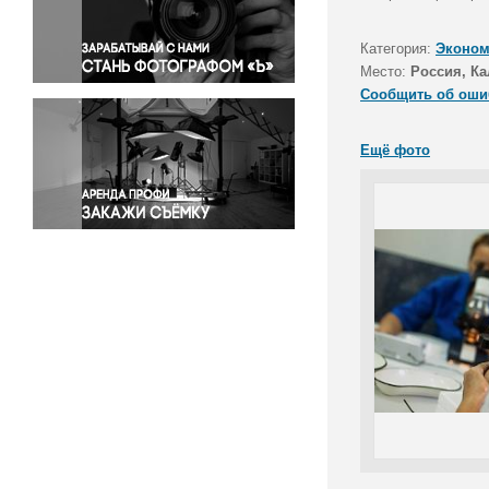
Правосудие
Происшествия и конфликты
Категория:
Эконом
Религия
Место:
Россия, Ка
Сообщить об оши
Светская жизнь
Спорт
Ещё фото
Экология
Экономика и бизнес