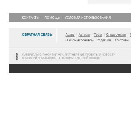
КОНТАКТЫ
ПОМОЩЬ
УСЛОВИЯ ИСПОЛЬЗОВАНИЯ
ОБРАТНАЯ СВЯЗЬ
Архив
Авторы
Темы
Справочники
О «Коммерсанте»
Редакция
Контакты
МАТЕРИАЛЫ С ТАКОЙ МЕТКОЙ, ПАРТНЕРСКИЕ ПРОЕКТЫ И НОВОСТИ
КОМПАНИЙ ОПУБЛИКОВАНЫ НА КОММЕРЧЕСКОЙ ОСНОВЕ