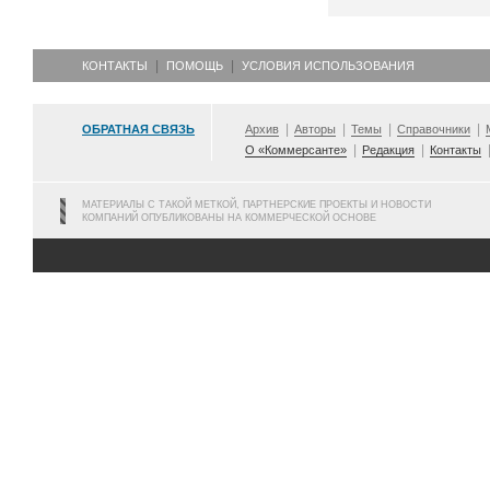
КОНТАКТЫ
ПОМОЩЬ
УСЛОВИЯ ИСПОЛЬЗОВАНИЯ
ОБРАТНАЯ СВЯЗЬ
Архив
Авторы
Темы
Справочники
О «Коммерсанте»
Редакция
Контакты
МАТЕРИАЛЫ С ТАКОЙ МЕТКОЙ, ПАРТНЕРСКИЕ ПРОЕКТЫ И НОВОСТИ
КОМПАНИЙ ОПУБЛИКОВАНЫ НА КОММЕРЧЕСКОЙ ОСНОВЕ