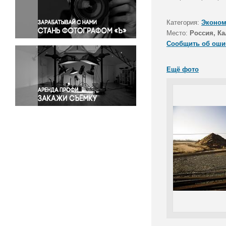
Правосудие
Происшествия и конфликты
Категория:
Эконом
Религия
Место:
Россия, Ка
Сообщить об оши
Светская жизнь
Спорт
Ещё фото
Экология
Экономика и бизнес