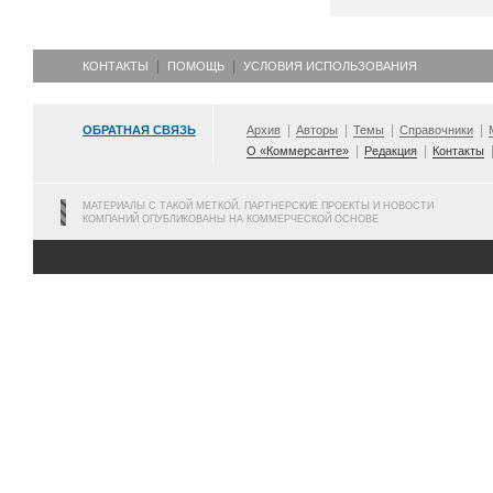
КОНТАКТЫ
ПОМОЩЬ
УСЛОВИЯ ИСПОЛЬЗОВАНИЯ
ОБРАТНАЯ СВЯЗЬ
Архив
Авторы
Темы
Справочники
О «Коммерсанте»
Редакция
Контакты
МАТЕРИАЛЫ С ТАКОЙ МЕТКОЙ, ПАРТНЕРСКИЕ ПРОЕКТЫ И НОВОСТИ
КОМПАНИЙ ОПУБЛИКОВАНЫ НА КОММЕРЧЕСКОЙ ОСНОВЕ