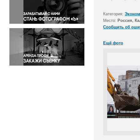
Правосудие
Происшествия и конфликты
Категория:
Эконом
Религия
Место:
Россия, Ка
Сообщить об оши
Светская жизнь
Спорт
Ещё фото
Экология
Экономика и бизнес