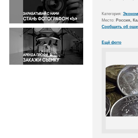
Правосудие
Происшествия и конфликты
Категория:
Эконом
Религия
Место:
Россия, Ка
Сообщить об оши
Светская жизнь
Спорт
Ещё фото
Экология
Экономика и бизнес