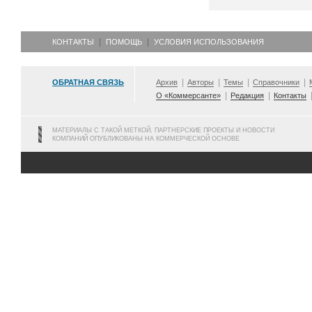
КОНТАКТЫ
ПОМОЩЬ
УСЛОВИЯ ИСПОЛЬЗОВАНИЯ
ОБРАТНАЯ СВЯЗЬ
Архив
Авторы
Темы
Справочники
О «Коммерсанте»
Редакция
Контакты
МАТЕРИАЛЫ С ТАКОЙ МЕТКОЙ, ПАРТНЕРСКИЕ ПРОЕКТЫ И НОВОСТИ
КОМПАНИЙ ОПУБЛИКОВАНЫ НА КОММЕРЧЕСКОЙ ОСНОВЕ