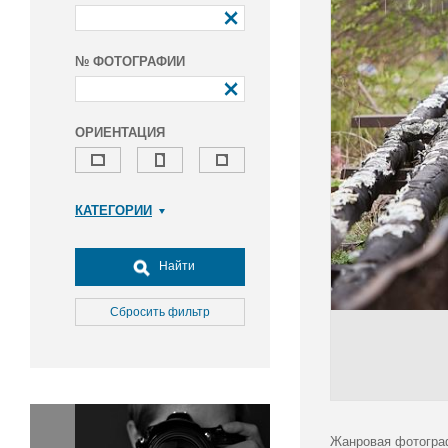
№ ФОТОГРАФИИ
ОРИЕНТАЦИЯ
КАТЕГОРИИ
Армия и ВПК
Досуг, туризм и отдых
Найти
Культура
Медицина
Сбросить фильтр
Наука
Образование
Общество
Окружающая среда
Политика
Жанровая фотогра