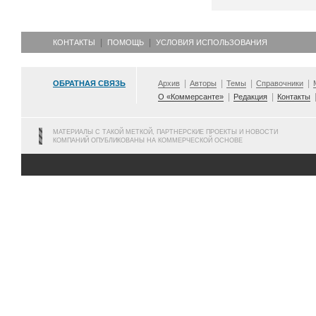
КОНТАКТЫ
ПОМОЩЬ
УСЛОВИЯ ИСПОЛЬЗОВАНИЯ
ОБРАТНАЯ СВЯЗЬ
Архив
Авторы
Темы
Справочники
О «Коммерсанте»
Редакция
Контакты
МАТЕРИАЛЫ С ТАКОЙ МЕТКОЙ, ПАРТНЕРСКИЕ ПРОЕКТЫ И НОВОСТИ
КОМПАНИЙ ОПУБЛИКОВАНЫ НА КОММЕРЧЕСКОЙ ОСНОВЕ