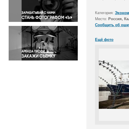
Правосудие
Происшествия и конфликты
Категория:
Эконом
Религия
Место:
Россия, Ка
Сообщить об оши
Светская жизнь
Спорт
Ещё фото
Экология
Экономика и бизнес