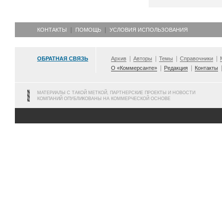
КОНТАКТЫ
ПОМОЩЬ
УСЛОВИЯ ИСПОЛЬЗОВАНИЯ
ОБРАТНАЯ СВЯЗЬ
Архив
Авторы
Темы
Справочники
О «Коммерсанте»
Редакция
Контакты
МАТЕРИАЛЫ С ТАКОЙ МЕТКОЙ, ПАРТНЕРСКИЕ ПРОЕКТЫ И НОВОСТИ
КОМПАНИЙ ОПУБЛИКОВАНЫ НА КОММЕРЧЕСКОЙ ОСНОВЕ