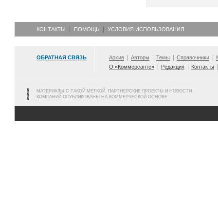
КОНТАКТЫ
ПОМОЩЬ
УСЛОВИЯ ИСПОЛЬЗОВАНИЯ
ОБРАТНАЯ СВЯЗЬ
Архив
Авторы
Темы
Справочники
О «Коммерсанте»
Редакция
Контакты
МАТЕРИАЛЫ С ТАКОЙ МЕТКОЙ, ПАРТНЕРСКИЕ ПРОЕКТЫ И НОВОСТИ
КОМПАНИЙ ОПУБЛИКОВАНЫ НА КОММЕРЧЕСКОЙ ОСНОВЕ