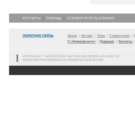
КОНТАКТЫ
ПОМОЩЬ
УСЛОВИЯ ИСПОЛЬЗОВАНИЯ
ОБРАТНАЯ СВЯЗЬ
Архив
Авторы
Темы
Справочники
О «Коммерсанте»
Редакция
Контакты
МАТЕРИАЛЫ С ТАКОЙ МЕТКОЙ, ПАРТНЕРСКИЕ ПРОЕКТЫ И НОВОСТИ
КОМПАНИЙ ОПУБЛИКОВАНЫ НА КОММЕРЧЕСКОЙ ОСНОВЕ