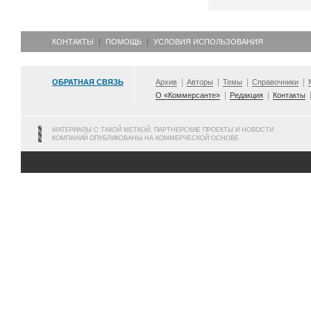
КОНТАКТЫ
ПОМОЩЬ
УСЛОВИЯ ИСПОЛЬЗОВАНИЯ
ОБРАТНАЯ СВЯЗЬ
Архив
Авторы
Темы
Справочники
О «Коммерсанте»
Редакция
Контакты
МАТЕРИАЛЫ С ТАКОЙ МЕТКОЙ, ПАРТНЕРСКИЕ ПРОЕКТЫ И НОВОСТИ
КОМПАНИЙ ОПУБЛИКОВАНЫ НА КОММЕРЧЕСКОЙ ОСНОВЕ