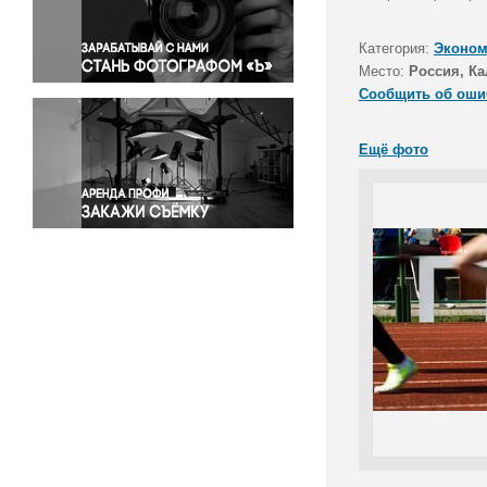
Правосудие
Происшествия и конфликты
Категория:
Эконом
Религия
Место:
Россия, Ка
Сообщить об оши
Светская жизнь
Спорт
Ещё фото
Экология
Экономика и бизнес