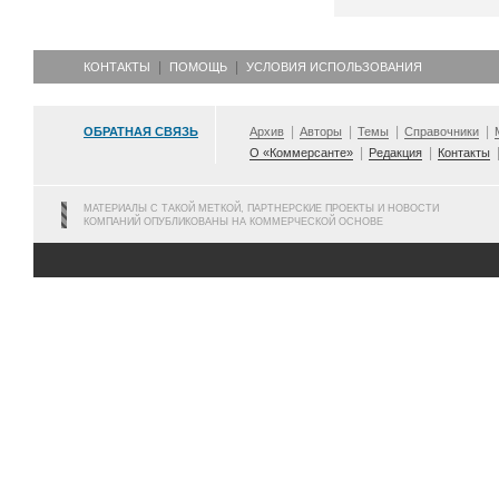
КОНТАКТЫ
ПОМОЩЬ
УСЛОВИЯ ИСПОЛЬЗОВАНИЯ
ОБРАТНАЯ СВЯЗЬ
Архив
Авторы
Темы
Справочники
О «Коммерсанте»
Редакция
Контакты
МАТЕРИАЛЫ С ТАКОЙ МЕТКОЙ, ПАРТНЕРСКИЕ ПРОЕКТЫ И НОВОСТИ
КОМПАНИЙ ОПУБЛИКОВАНЫ НА КОММЕРЧЕСКОЙ ОСНОВЕ