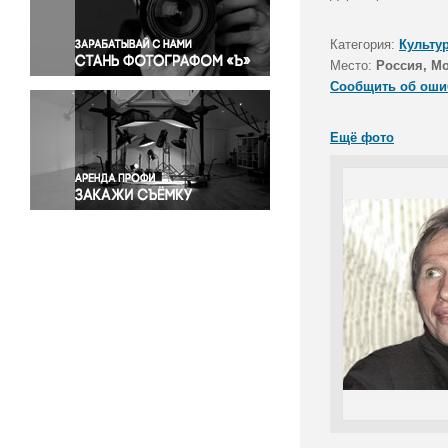
Правосудие
Происшествия и конфликты
Категория:
Культу
Религия
Место:
Россия, М
Сообщить об оши
Светская жизнь
Спорт
Ещё фото
Экология
Экономика и бизнес