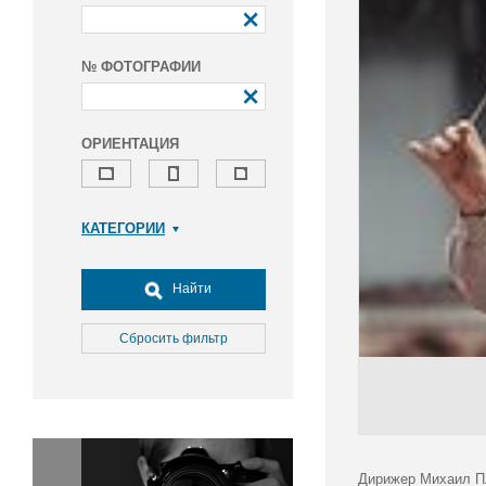
№ ФОТОГРАФИИ
ОРИЕНТАЦИЯ
КАТЕГОРИИ
Армия и ВПК
Досуг, туризм и отдых
Найти
Культура
Медицина
Сбросить фильтр
Наука
Образование
Общество
Окружающая среда
Политика
Дирижер Михаил Пл