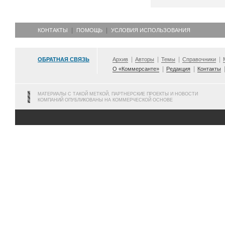
КОНТАКТЫ
ПОМОЩЬ
УСЛОВИЯ ИСПОЛЬЗОВАНИЯ
ОБРАТНАЯ СВЯЗЬ
Архив
Авторы
Темы
Справочники
О «Коммерсанте»
Редакция
Контакты
МАТЕРИАЛЫ С ТАКОЙ МЕТКОЙ, ПАРТНЕРСКИЕ ПРОЕКТЫ И НОВОСТИ
КОМПАНИЙ ОПУБЛИКОВАНЫ НА КОММЕРЧЕСКОЙ ОСНОВЕ