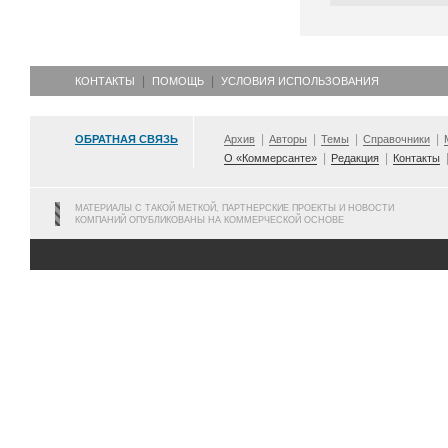
КОНТАКТЫ
ПОМОЩЬ
УСЛОВИЯ ИСПОЛЬЗОВАНИЯ
ОБРАТНАЯ СВЯЗЬ
Архив
Авторы
Темы
Справочники
О «Коммерсанте»
Редакция
Контакты
МАТЕРИАЛЫ С ТАКОЙ МЕТКОЙ, ПАРТНЕРСКИЕ ПРОЕКТЫ И НОВОСТИ
КОМПАНИЙ ОПУБЛИКОВАНЫ НА КОММЕРЧЕСКОЙ ОСНОВЕ