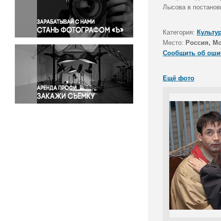
Правосудие
Лысова в постанов
Происшествия и конфликты
Религия
Категория:
Культу
Место:
Россия, М
Светская жизнь
Сообщить об оши
Спорт
Экология
Ещё фото
Экономика и бизнес