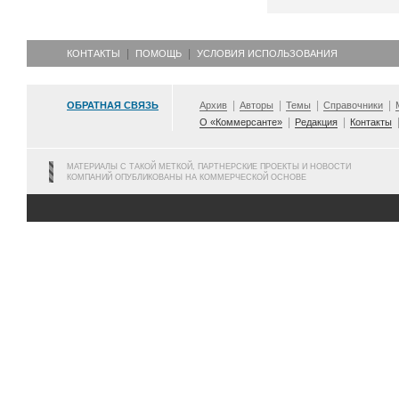
КОНТАКТЫ
ПОМОЩЬ
УСЛОВИЯ ИСПОЛЬЗОВАНИЯ
ОБРАТНАЯ СВЯЗЬ
Архив
Авторы
Темы
Справочники
О «Коммерсанте»
Редакция
Контакты
МАТЕРИАЛЫ С ТАКОЙ МЕТКОЙ, ПАРТНЕРСКИЕ ПРОЕКТЫ И НОВОСТИ
КОМПАНИЙ ОПУБЛИКОВАНЫ НА КОММЕРЧЕСКОЙ ОСНОВЕ