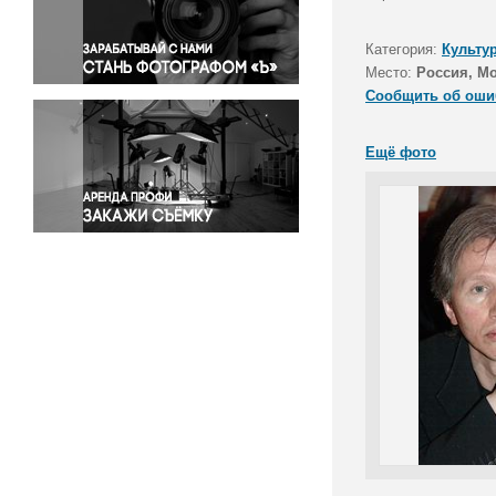
Правосудие
Происшествия и конфликты
Категория:
Культу
Религия
Место:
Россия, М
Сообщить об оши
Светская жизнь
Спорт
Ещё фото
Экология
Экономика и бизнес