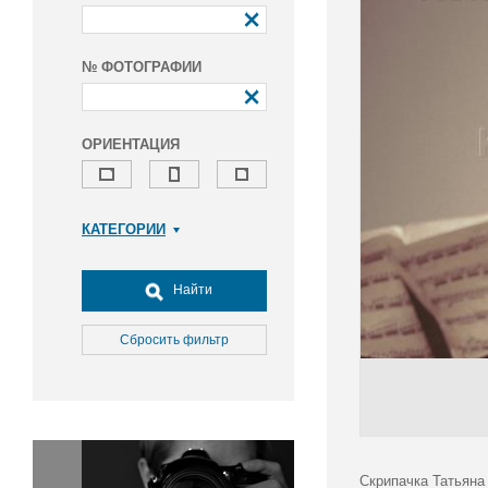
№ ФОТОГРАФИИ
ОРИЕНТАЦИЯ
КАТЕГОРИИ
Армия и ВПК
Досуг, туризм и отдых
Найти
Культура
Медицина
Сбросить фильтр
Наука
Образование
Общество
Окружающая среда
Политика
Скрипачка Татьяна