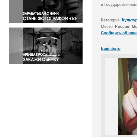
Правосудие
в Государственном
Происшествия и конфликты
Религия
Категория:
Культу
Место:
Россия, М
Светская жизнь
Сообщить об оши
Спорт
Экология
Ещё фото
Экономика и бизнес