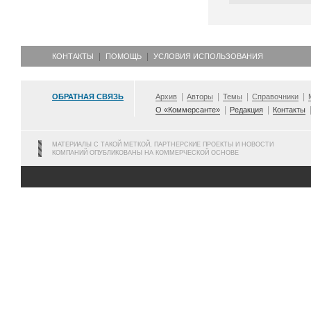
КОНТАКТЫ
ПОМОЩЬ
УСЛОВИЯ ИСПОЛЬЗОВАНИЯ
ОБРАТНАЯ СВЯЗЬ
Архив
Авторы
Темы
Справочники
О «Коммерсанте»
Редакция
Контакты
МАТЕРИАЛЫ С ТАКОЙ МЕТКОЙ, ПАРТНЕРСКИЕ ПРОЕКТЫ И НОВОСТИ
КОМПАНИЙ ОПУБЛИКОВАНЫ НА КОММЕРЧЕСКОЙ ОСНОВЕ