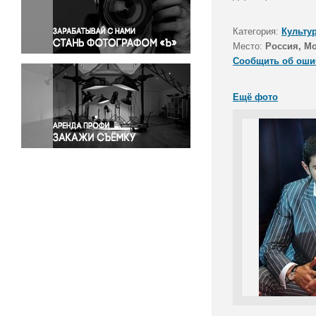
Правосудие
Происшествия и конфликты
Категория:
Культу
Религия
Место:
Россия, М
Сообщить об оши
Светская жизнь
Спорт
Ещё фото
Экология
Экономика и бизнес