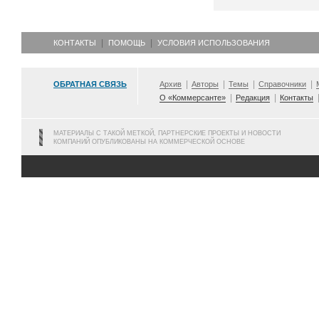
КОНТАКТЫ
ПОМОЩЬ
УСЛОВИЯ ИСПОЛЬЗОВАНИЯ
ОБРАТНАЯ СВЯЗЬ
Архив
Авторы
Темы
Справочники
О «Коммерсанте»
Редакция
Контакты
МАТЕРИАЛЫ С ТАКОЙ МЕТКОЙ, ПАРТНЕРСКИЕ ПРОЕКТЫ И НОВОСТИ
КОМПАНИЙ ОПУБЛИКОВАНЫ НА КОММЕРЧЕСКОЙ ОСНОВЕ