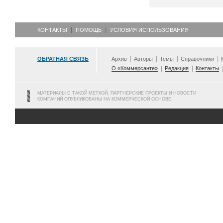
КОНТАКТЫ
ПОМОЩЬ
УСЛОВИЯ ИСПОЛЬЗОВАНИЯ
ОБРАТНАЯ СВЯЗЬ
Архив
Авторы
Темы
Справочники
О «Коммерсанте»
Редакция
Контакты
МАТЕРИАЛЫ С ТАКОЙ МЕТКОЙ, ПАРТНЕРСКИЕ ПРОЕКТЫ И НОВОСТИ
КОМПАНИЙ ОПУБЛИКОВАНЫ НА КОММЕРЧЕСКОЙ ОСНОВЕ