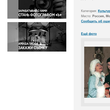
Правосудие
Происшествия и конфликты
Категория:
Культу
Религия
Место:
Россия, М
Сообщить об оши
Светская жизнь
Спорт
Ещё фото
Экология
Экономика и бизнес