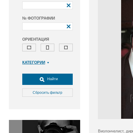
№ ФОТОГРАФИИ
ОРИЕНТАЦИЯ
КАТЕГОРИИ
Армия и ВПК
Досуг, туризм и отдых
Найти
Культура
Медицина
Сбросить фильтр
Наука
Образование
Общество
Окружающая среда
Политика
Виолончелист, дир