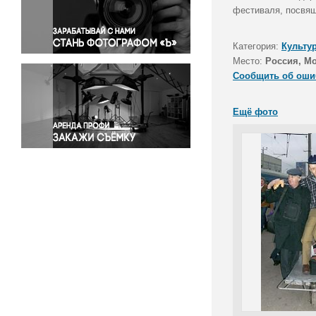
Правосудие
фестиваля, посвящ
Происшествия и конфликты
Религия
Категория:
Культу
Место:
Россия, М
Светская жизнь
Сообщить об оши
Спорт
Экология
Ещё фото
Экономика и бизнес