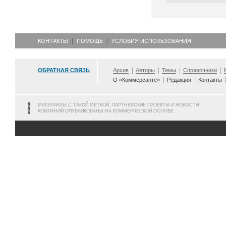
КОНТАКТЫ
ПОМОЩЬ
УСЛОВИЯ ИСПОЛЬЗОВАНИЯ
ОБРАТНАЯ СВЯЗЬ
Архив
Авторы
Темы
Справочники
О «Коммерсанте»
Редакция
Контакты
МАТЕРИАЛЫ С ТАКОЙ МЕТКОЙ, ПАРТНЕРСКИЕ ПРОЕКТЫ И НОВОСТИ
КОМПАНИЙ ОПУБЛИКОВАНЫ НА КОММЕРЧЕСКОЙ ОСНОВЕ