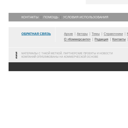
КОНТАКТЫ
ПОМОЩЬ
УСЛОВИЯ ИСПОЛЬЗОВАНИЯ
ОБРАТНАЯ СВЯЗЬ
Архив
Авторы
Темы
Справочники
О «Коммерсанте»
Редакция
Контакты
МАТЕРИАЛЫ С ТАКОЙ МЕТКОЙ, ПАРТНЕРСКИЕ ПРОЕКТЫ И НОВОСТИ
КОМПАНИЙ ОПУБЛИКОВАНЫ НА КОММЕРЧЕСКОЙ ОСНОВЕ