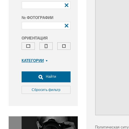
№ ФОТОГРАФИИ
ОРИЕНТАЦИЯ
КАТЕГОРИИ
Армия и ВПК
Досуг, туризм и отдых
Найти
Культура
Медицина
Сбросить фильтр
Наука
Образование
Общество
Окружающая среда
Политика
Политическая ситу