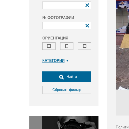
№ ФОТОГРАФИИ
ОРИЕНТАЦИЯ
КАТЕГОРИИ
Армия и ВПК
Досуг, туризм и отдых
Найти
Культура
Медицина
Сбросить фильтр
Наука
Образование
Общество
Окружающая среда
Политика
Полити