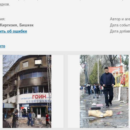
ядков.
ия:
Автор и аг
Киргизия, Бишкек
Дата собы
ить об ошибке
Дата доба
ото