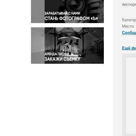
Правосудие
беспор
Происшествия и конфликты
Религия
Категор
Место:
Светская жизнь
Сообщ
Спорт
Экология
Ещё ф
Экономика и бизнес