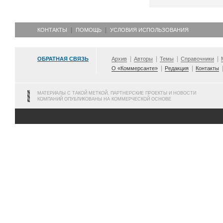
КОНТАКТЫ
ПОМОЩЬ
УСЛОВИЯ ИСПОЛЬЗОВАНИЯ
ОБРАТНАЯ СВЯЗЬ
Архив
Авторы
Темы
Справочники
О «Коммерсанте»
Редакция
Контакты
МАТЕРИАЛЫ С ТАКОЙ МЕТКОЙ, ПАРТНЕРСКИЕ ПРОЕКТЫ И НОВОСТИ
КОМПАНИЙ ОПУБЛИКОВАНЫ НА КОММЕРЧЕСКОЙ ОСНОВЕ