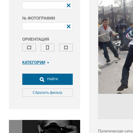
№ ФОТОГРАФИИ
ОРИЕНТАЦИЯ
КАТЕГОРИИ
Армия и ВПК
Досуг, туризм и отдых
Найти
Культура
Медицина
Сбросить фильтр
Наука
Образование
Общество
Окружающая среда
Политика
Политическая ситу