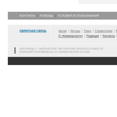
КОНТАКТЫ
ПОМОЩЬ
УСЛОВИЯ ИСПОЛЬЗОВАНИЯ
ОБРАТНАЯ СВЯЗЬ
Архив
Авторы
Темы
Справочники
О «Коммерсанте»
Редакция
Контакты
МАТЕРИАЛЫ С ТАКОЙ МЕТКОЙ, ПАРТНЕРСКИЕ ПРОЕКТЫ И НОВОСТИ
КОМПАНИЙ ОПУБЛИКОВАНЫ НА КОММЕРЧЕСКОЙ ОСНОВЕ