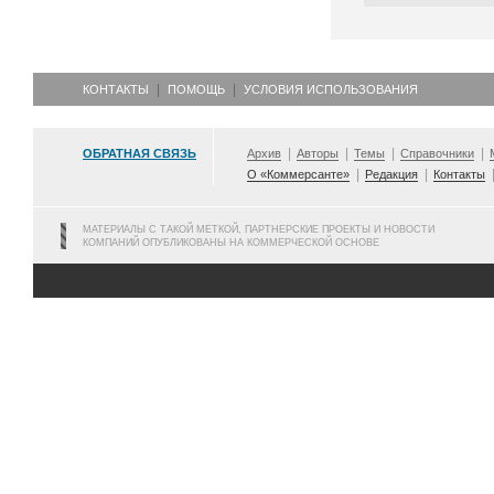
КОНТАКТЫ
ПОМОЩЬ
УСЛОВИЯ ИСПОЛЬЗОВАНИЯ
ОБРАТНАЯ СВЯЗЬ
Архив
Авторы
Темы
Справочники
О «Коммерсанте»
Редакция
Контакты
МАТЕРИАЛЫ С ТАКОЙ МЕТКОЙ, ПАРТНЕРСКИЕ ПРОЕКТЫ И НОВОСТИ
КОМПАНИЙ ОПУБЛИКОВАНЫ НА КОММЕРЧЕСКОЙ ОСНОВЕ