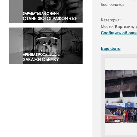
Правосудие
беспорядков.
Происшествия и конфликты
Религия
Категория:
Место:
Киргизия,
Светская жизнь
Сообщить об оши
Спорт
Экология
Ещё фото
Экономика и бизнес