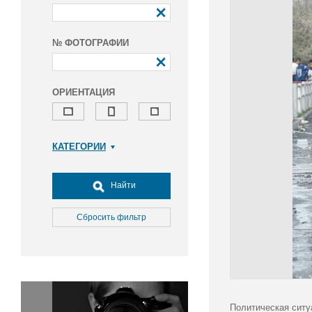
№ ФОТОГРАФИИ
ОРИЕНТАЦИЯ
КАТЕГОРИИ
Армия и ВПК
Досуг, туризм и отдых
Найти
Культура
Медицина
Сбросить фильтр
Наука
Образование
Общество
Окружающая среда
Политика
Политическая ситу