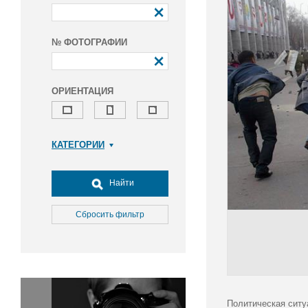
№ ФОТОГРАФИИ
ОРИЕНТАЦИЯ
КАТЕГОРИИ
Армия и ВПК
Досуг, туризм и отдых
Найти
Культура
Медицина
Сбросить фильтр
Наука
Образование
Общество
Окружающая среда
Политика
Политическая ситу