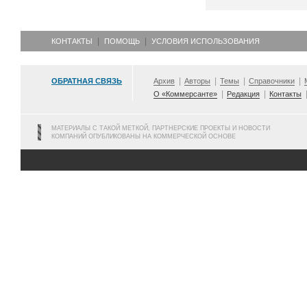
КОНТАКТЫ
ПОМОЩЬ
УСЛОВИЯ ИСПОЛЬЗОВАНИЯ
ОБРАТНАЯ СВЯЗЬ
Архив
Авторы
Темы
Справочники
О «Коммерсанте»
Редакция
Контакты
МАТЕРИАЛЫ С ТАКОЙ МЕТКОЙ, ПАРТНЕРСКИЕ ПРОЕКТЫ И НОВОСТИ
КОМПАНИЙ ОПУБЛИКОВАНЫ НА КОММЕРЧЕСКОЙ ОСНОВЕ