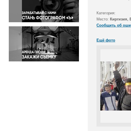
Правосудие
Происшествия и конфликты
Категория:
Религия
Место:
Киргизия,
Сообщить об оши
Светская жизнь
Спорт
Ещё фото
Экология
Экономика и бизнес