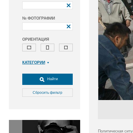
№ ФОТОГРАФИИ
ОРИЕНТАЦИЯ
КАТЕГОРИИ
Армия и ВПК
Досуг, туризм и отдых
Найти
Культура
Медицина
Сбросить фильтр
Наука
Образование
Общество
Окружающая среда
Политика
Политическая ситу