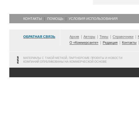
КОНТАКТЫ
ПОМОЩЬ
УСЛОВИЯ ИСПОЛЬЗОВАНИЯ
ОБРАТНАЯ СВЯЗЬ
Архив
Авторы
Темы
Справочники
О «Коммерсанте»
Редакция
Контакты
МАТЕРИАЛЫ С ТАКОЙ МЕТКОЙ, ПАРТНЕРСКИЕ ПРОЕКТЫ И НОВОСТИ
КОМПАНИЙ ОПУБЛИКОВАНЫ НА КОММЕРЧЕСКОЙ ОСНОВЕ