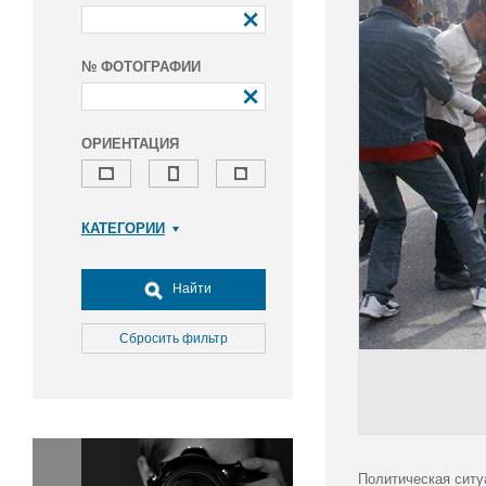
№ ФОТОГРАФИИ
ОРИЕНТАЦИЯ
КАТЕГОРИИ
Армия и ВПК
Досуг, туризм и отдых
Найти
Культура
Медицина
Сбросить фильтр
Наука
Образование
Общество
Окружающая среда
Политика
Политическая ситу