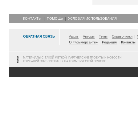
КОНТАКТЫ
ПОМОЩЬ
УСЛОВИЯ ИСПОЛЬЗОВАНИЯ
ОБРАТНАЯ СВЯЗЬ
Архив
Авторы
Темы
Справочники
О «Коммерсанте»
Редакция
Контакты
МАТЕРИАЛЫ С ТАКОЙ МЕТКОЙ, ПАРТНЕРСКИЕ ПРОЕКТЫ И НОВОСТИ
КОМПАНИЙ ОПУБЛИКОВАНЫ НА КОММЕРЧЕСКОЙ ОСНОВЕ