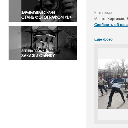
Правосудие
Происшествия и конфликты
Категория:
Религия
Место:
Киргизия,
Сообщить об оши
Светская жизнь
Спорт
Ещё фото
Экология
Экономика и бизнес