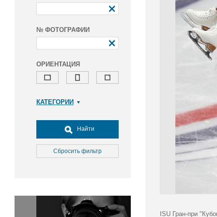
№ ФОТОГРАФИИ
ОРИЕНТАЦИЯ
КАТЕГОРИИ
Армия и ВПК
Досуг, туризм и отдых
Найти
Культура
Медицина
Сбросить фильтр
Наука
Образование
Общество
Окружающая среда
Политика
ISU Гран-при "Куб