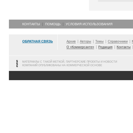
КОНТАКТЫ
ПОМОЩЬ
УСЛОВИЯ ИСПОЛЬЗОВАНИЯ
ОБРАТНАЯ СВЯЗЬ
Архив
Авторы
Темы
Справочники
О «Коммерсанте»
Редакция
Контакты
МАТЕРИАЛЫ С ТАКОЙ МЕТКОЙ, ПАРТНЕРСКИЕ ПРОЕКТЫ И НОВОСТИ
КОМПАНИЙ ОПУБЛИКОВАНЫ НА КОММЕРЧЕСКОЙ ОСНОВЕ