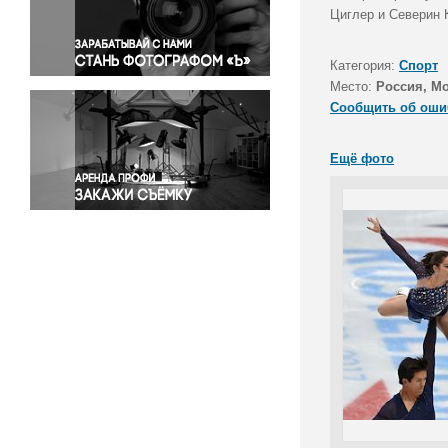
Правосудие
Циглер и Северин К
Происшествия и конфликты
Религия
Категория:
Спорт
Место:
Россия, М
Светская жизнь
Сообщить об оши
Спорт
Экология
Ещё фото
Экономика и бизнес