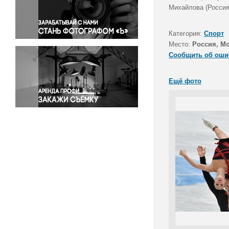
Правосудие
Михайлова (Россия)
Происшествия и конфликты
Религия
Категория:
Спорт
Место:
Россия, М
Светская жизнь
Сообщить об оши
Спорт
Экология
Ещё фото
Экономика и бизнес