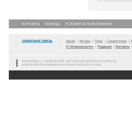
КОНТАКТЫ
ПОМОЩЬ
УСЛОВИЯ ИСПОЛЬЗОВАНИЯ
ОБРАТНАЯ СВЯЗЬ
Архив
Авторы
Темы
Справочники
О «Коммерсанте»
Редакция
Контакты
МАТЕРИАЛЫ С ТАКОЙ МЕТКОЙ, ПАРТНЕРСКИЕ ПРОЕКТЫ И НОВОСТИ
КОМПАНИЙ ОПУБЛИКОВАНЫ НА КОММЕРЧЕСКОЙ ОСНОВЕ