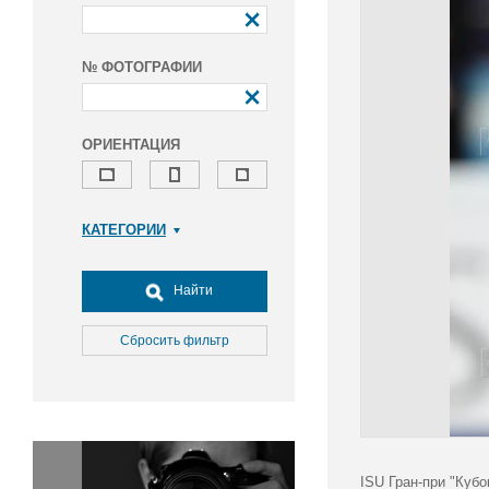
№ ФОТОГРАФИИ
ОРИЕНТАЦИЯ
КАТЕГОРИИ
Армия и ВПК
Досуг, туризм и отдых
Найти
Культура
Медицина
Сбросить фильтр
Наука
Образование
Общество
Окружающая среда
Политика
ISU Гран-при "Куб