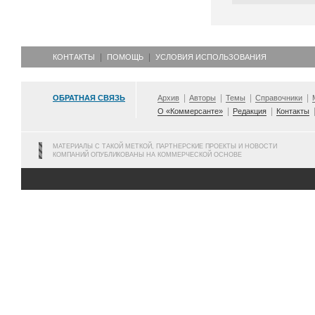
КОНТАКТЫ
ПОМОЩЬ
УСЛОВИЯ ИСПОЛЬЗОВАНИЯ
ОБРАТНАЯ СВЯЗЬ
Архив
Авторы
Темы
Справочники
О «Коммерсанте»
Редакция
Контакты
МАТЕРИАЛЫ С ТАКОЙ МЕТКОЙ, ПАРТНЕРСКИЕ ПРОЕКТЫ И НОВОСТИ
КОМПАНИЙ ОПУБЛИКОВАНЫ НА КОММЕРЧЕСКОЙ ОСНОВЕ