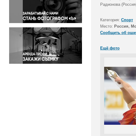
Правосудие
Радионова (Россия)
Происшествия и конфликты
Религия
Категория:
Спорт
Место:
Россия, М
Светская жизнь
Сообщить об оши
Спорт
Экология
Ещё фото
Экономика и бизнес