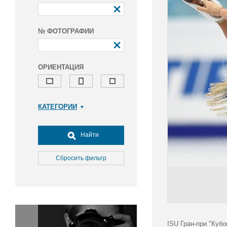
№ ФОТОГРАФИИ
ОРИЕНТАЦИЯ
КАТЕГОРИИ
Армия и ВПК
Досуг, туризм и отдых
Найти
Культура
Медицина
Сбросить фильтр
Наука
Образование
Общество
Окружающая среда
Политика
ISU Гран-при "Кубо