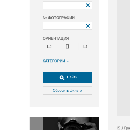
№ ФОТОГРАФИИ
ОРИЕНТАЦИЯ
КАТЕГОРИИ
Армия и ВПК
Досуг, туризм и отдых
Найти
Культура
Медицина
Сбросить фильтр
Наука
Образование
Общество
Окружающая среда
Политика
ISU Гра