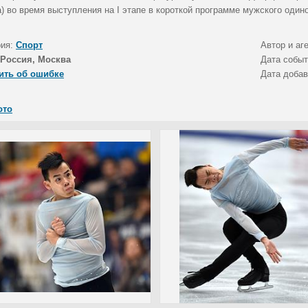
) во время выступления на I этапе в короткой программе мужского одино
рия:
Спорт
Автор и аг
Россия, Москва
Дата собы
ить об ошибке
Дата доба
ото