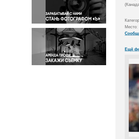
Правосудие
(Канада
Происшествия и конфликты
Религия
Катего
Место:
Светская жизнь
Сообщ
Спорт
Экология
Ещё ф
Экономика и бизнес