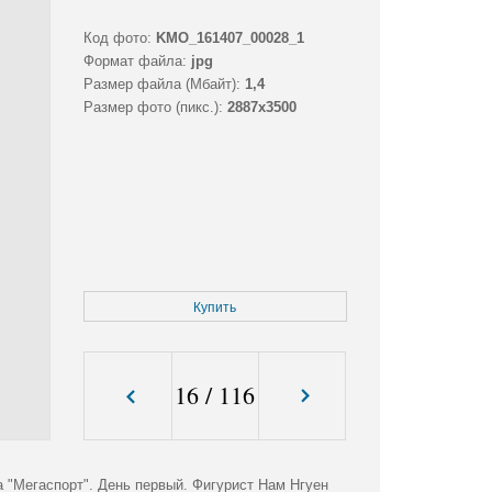
Код фото:
KMO_161407_00028_1
Формат файла:
jpg
Размер файла (Мбайт):
1,4
Размер фото (пикс.):
2887x3500
Купить
16
/
116
а "Мегаспорт". День первый. Фигурист Нам Нгуен