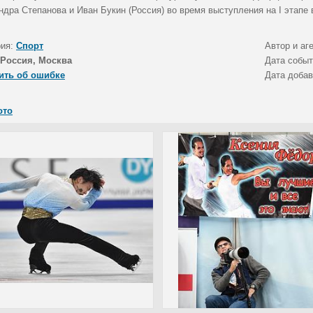
дра Степанова и Иван Букин (Россия) во время выступления на I этапе 
рия:
Спорт
Автор и аг
Россия, Москва
Дата собы
ить об ошибке
Дата доба
ото