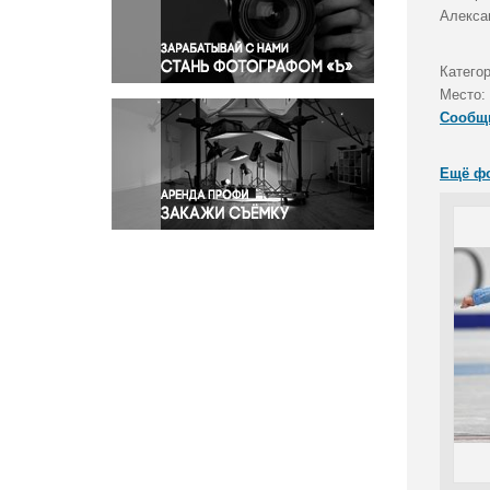
Правосудие
Алексан
Происшествия и конфликты
Религия
Катего
Место:
Светская жизнь
Сообщ
Спорт
Экология
Ещё ф
Экономика и бизнес