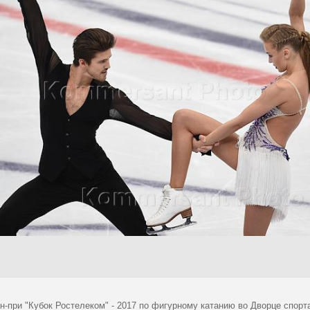
н-при "Кубок Ростелеком" - 2017 по фигурному катанию во Дворце спорт