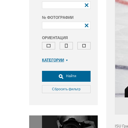
№ ФОТОГРАФИИ
ОРИЕНТАЦИЯ
КАТЕГОРИИ
Армия и ВПК
Досуг, туризм и отдых
Найти
Культура
Медицина
Сбросить фильтр
Наука
Образование
Общество
Окружающая среда
Политика
ISU Гра