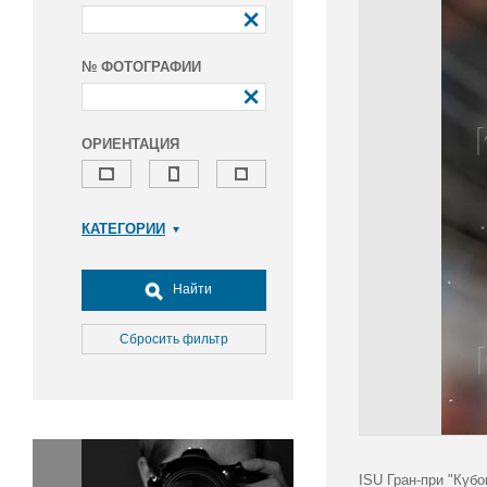
№ ФОТОГРАФИИ
ОРИЕНТАЦИЯ
КАТЕГОРИИ
Армия и ВПК
Досуг, туризм и отдых
Найти
Культура
Медицина
Сбросить фильтр
Наука
Образование
Общество
Окружающая среда
Политика
ISU Гран-при "Куб