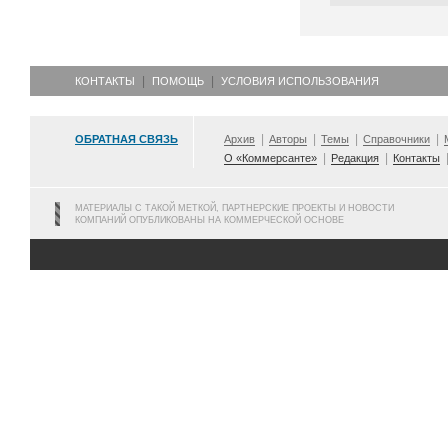
КОНТАКТЫ
ПОМОЩЬ
УСЛОВИЯ ИСПОЛЬЗОВАНИЯ
ОБРАТНАЯ СВЯЗЬ
Архив
Авторы
Темы
Справочники
О «Коммерсанте»
Редакция
Контакты
МАТЕРИАЛЫ С ТАКОЙ МЕТКОЙ, ПАРТНЕРСКИЕ ПРОЕКТЫ И НОВОСТИ
КОМПАНИЙ ОПУБЛИКОВАНЫ НА КОММЕРЧЕСКОЙ ОСНОВЕ