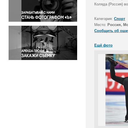
Правосудие
Коляда (Россия) во
Происшествия и конфликты
Религия
Категория:
Спорт
Место:
Россия, М
Светская жизнь
Сообщить об оши
Спорт
Экология
Ещё фото
Экономика и бизнес