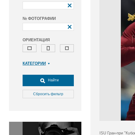
№ ФОТОГРАФИИ
ОРИЕНТАЦИЯ
КАТЕГОРИИ
Армия и ВПК
Досуг, туризм и отдых
Найти
Культура
Медицина
Сбросить фильтр
Наука
Образование
Общество
Окружающая среда
Политика
ISU Гран-при "Куб