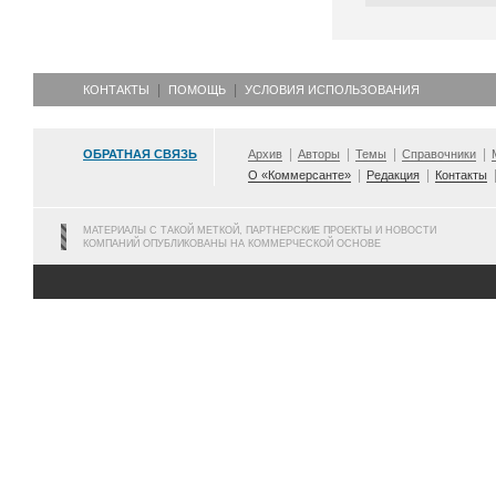
КОНТАКТЫ
ПОМОЩЬ
УСЛОВИЯ ИСПОЛЬЗОВАНИЯ
ОБРАТНАЯ СВЯЗЬ
Архив
Авторы
Темы
Справочники
О «Коммерсанте»
Редакция
Контакты
МАТЕРИАЛЫ С ТАКОЙ МЕТКОЙ, ПАРТНЕРСКИЕ ПРОЕКТЫ И НОВОСТИ
КОМПАНИЙ ОПУБЛИКОВАНЫ НА КОММЕРЧЕСКОЙ ОСНОВЕ