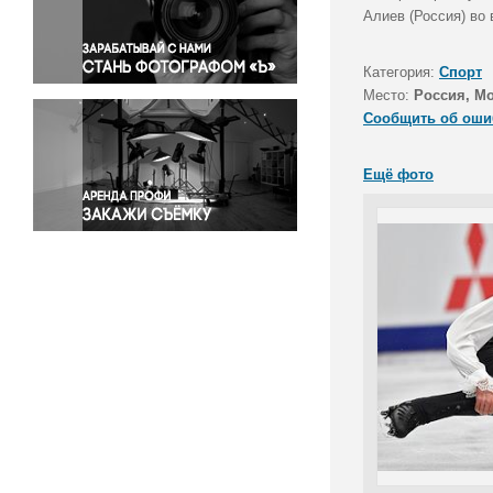
Правосудие
Алиев (Россия) во 
Происшествия и конфликты
Религия
Категория:
Спорт
Место:
Россия, М
Светская жизнь
Сообщить об оши
Спорт
Экология
Ещё фото
Экономика и бизнес