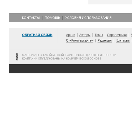
КОНТАКТЫ
ПОМОЩЬ
УСЛОВИЯ ИСПОЛЬЗОВАНИЯ
ОБРАТНАЯ СВЯЗЬ
Архив
Авторы
Темы
Справочники
О «Коммерсанте»
Редакция
Контакты
МАТЕРИАЛЫ С ТАКОЙ МЕТКОЙ, ПАРТНЕРСКИЕ ПРОЕКТЫ И НОВОСТИ
КОМПАНИЙ ОПУБЛИКОВАНЫ НА КОММЕРЧЕСКОЙ ОСНОВЕ