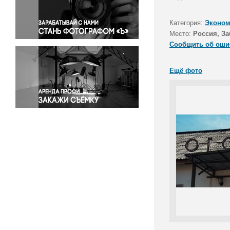
Правосудие
Происшествия и конфликты
Категория:
Эконом
Религия
Место:
Россия, За
Сообщить об оши
Светская жизнь
Спорт
Ещё фото
Экология
Экономика и бизнес