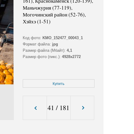
161), Краснокаменск (120-139),
Маньчжурия (77-119),
Могочинский район (52-76),
Хэйхэ (1-51)
Код фото:
KMO_152477_00043_1
Формат файла:
jpg
Размер файла (Мбайт):
4,1
Размер фото (пикс.):
4928x2772
Купить
41
/
181