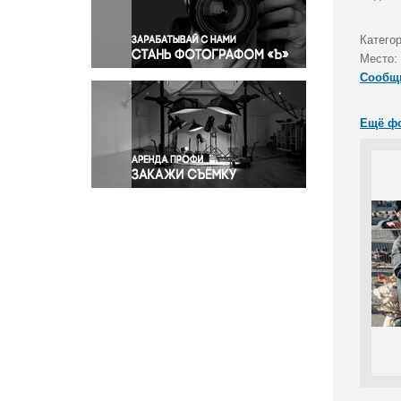
Правосудие
Происшествия и конфликты
Катего
Религия
Место:
Сообщ
Светская жизнь
Спорт
Ещё ф
Экология
Экономика и бизнес