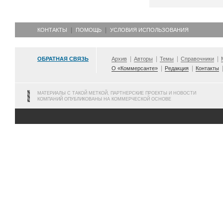
КОНТАКТЫ
ПОМОЩЬ
УСЛОВИЯ ИСПОЛЬЗОВАНИЯ
ОБРАТНАЯ СВЯЗЬ
Архив
Авторы
Темы
Справочники
О «Коммерсанте»
Редакция
Контакты
МАТЕРИАЛЫ С ТАКОЙ МЕТКОЙ, ПАРТНЕРСКИЕ ПРОЕКТЫ И НОВОСТИ
КОМПАНИЙ ОПУБЛИКОВАНЫ НА КОММЕРЧЕСКОЙ ОСНОВЕ