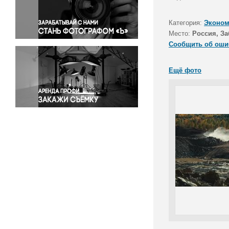
Правосудие
Происшествия и конфликты
Категория:
Эконом
Религия
Место:
Россия, За
Сообщить об оши
Светская жизнь
Спорт
Ещё фото
Экология
Экономика и бизнес