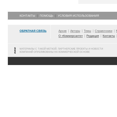
КОНТАКТЫ
ПОМОЩЬ
УСЛОВИЯ ИСПОЛЬЗОВАНИЯ
ОБРАТНАЯ СВЯЗЬ
Архив
Авторы
Темы
Справочники
О «Коммерсанте»
Редакция
Контакты
МАТЕРИАЛЫ С ТАКОЙ МЕТКОЙ, ПАРТНЕРСКИЕ ПРОЕКТЫ И НОВОСТИ
КОМПАНИЙ ОПУБЛИКОВАНЫ НА КОММЕРЧЕСКОЙ ОСНОВЕ