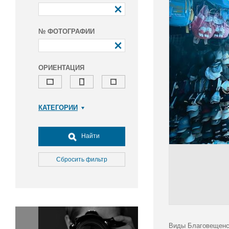
№ ФОТОГРАФИИ
ОРИЕНТАЦИЯ
КАТЕГОРИИ
Армия и ВПК
Досуг, туризм и отдых
Найти
Культура
Медицина
Сбросить фильтр
Наука
Образование
Общество
Окружающая среда
Политика
Виды Благовещенс