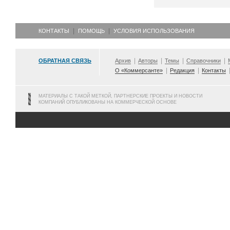
КОНТАКТЫ
ПОМОЩЬ
УСЛОВИЯ ИСПОЛЬЗОВАНИЯ
ОБРАТНАЯ СВЯЗЬ
Архив
Авторы
Темы
Справочники
О «Коммерсанте»
Редакция
Контакты
МАТЕРИАЛЫ С ТАКОЙ МЕТКОЙ, ПАРТНЕРСКИЕ ПРОЕКТЫ И НОВОСТИ
КОМПАНИЙ ОПУБЛИКОВАНЫ НА КОММЕРЧЕСКОЙ ОСНОВЕ