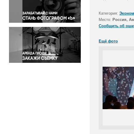
Правосудие
Происшествия и конфликты
Категория:
Эконом
Религия
Место:
Россия, Ам
Сообщить об оши
Светская жизнь
Спорт
Ещё фото
Экология
Экономика и бизнес